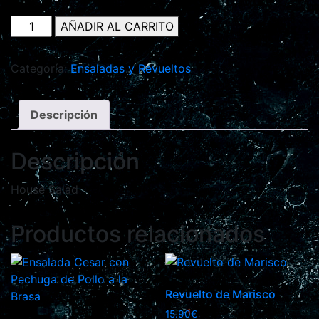
AÑADIR AL CARRITO
Categoría:
Ensaladas y Revueltos
Descripción
Descripción
House Salad
Productos relacionados
Revuelto de Marisco
15.90
€