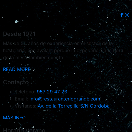
Desde 1971
Más de 50 años de experiencia en el sector de la
hostelería, nos avalan, porque la experiencia a la hora
de la mesa tambien cuenta.
READ MORE
Contacto
Telefono:
957 29 47 23
Email:
info@restauranteriogrande.com
Visitanos:
Av. de la Torrecilla S/N Córdoba
MÁS INFO
Horario Verano