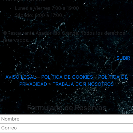
Lunes a Viernes
7:00 a 19:00
Sábado:
8:00 a 17:00
©Restaurante Asador Rio Grande. Todos los derechos
reservados.
SUBIR
AVISO LEGAL
–
POLÍTICA DE COOKIES
–
POLÍTICA DE
PRIVACIDAD
–
TRABAJA CON NOSOTROS
Formulario de Reservas